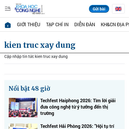
Gửi bài
GIỚI THIỆU
TẠP CHÍ IN
DIỄN ĐÀN
KH&CN ĐỊA 
kien truc xay dung
Cập nhập tin tức kien truc xay dung
Nổi bật 48 giờ
Techfest Haiphong 2026: Tìm lời giải
đưa công nghệ từ ý tưởng đến thị
trường
Techfest Hải Phòng 2026: "Hội tụ trí