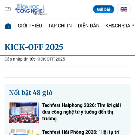
Gửi bài
GIỚI THIỆU
TẠP CHÍ IN
DIỄN ĐÀN
KH&CN ĐỊA 
KICK-OFF 2025
Cập nhập tin tức KICK-OFF 2025
Nổi bật 48 giờ
Techfest Haiphong 2026: Tìm lời giải
đưa công nghệ từ ý tưởng đến thị
trường
Techfest Hải Phòng 2026: "Hội tụ trí