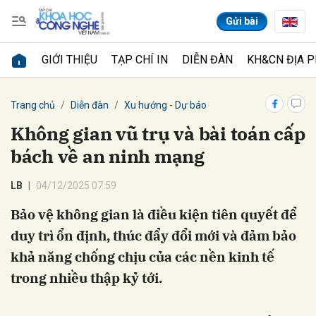
Gửi bài
GIỚI THIỆU
TẠP CHÍ IN
DIỄN ĐÀN
KH&CN ĐỊA 
Gửi bình luận
Trang chủ
Diễn đàn
Xu hướng - Dự báo
Không gian vũ trụ và bài toán cấp
bách về an ninh mạng
LB
04/12/2025 07:59
Bảo vệ không gian là điều kiện tiên quyết để
duy trì ổn định, thúc đẩy đổi mới và đảm bảo
Hủy
Gửi
khả năng chống chịu của các nền kinh tế
trong nhiều thập kỷ tới.