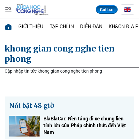
Gửi bài
GIỚI THIỆU
TẠP CHÍ IN
DIỄN ĐÀN
KH&CN ĐỊA 
khong gian cong nghe tien
phong
Cập nhập tin tức khong gian cong nghe tien phong
Nổi bật 48 giờ
BlaBlaCar: Nền tảng đi xe chung liên
tỉnh lớn của Pháp chính thức đến Việt
Nam