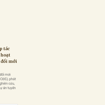
p tác
 hoạt
 đổi mới
đổi mới
 CĐS); phát
ghiên cứu,
Dự án tuyến