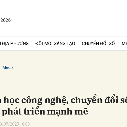
/2026
bình luận
 ĐỊA PHƯƠNG
ĐỔI MỚI SÁNG TẠO
CHUYỂN ĐỔI SỐ
M
Media
Hủy
G
 học công nghệ, chuyển đổi s
 phát triển mạnh mẽ
3/07/2025 18:00