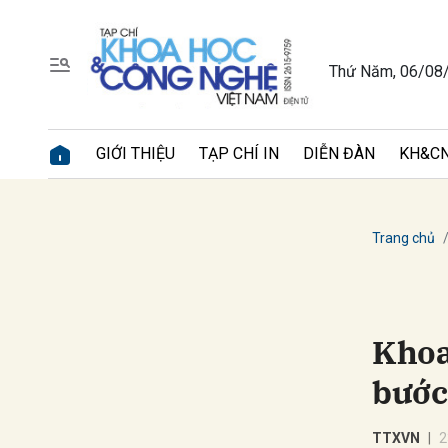
Thứ Năm, 06/08
Gửi 
GIỚI THIỆU
TẠP CHÍ IN
DIỄN ĐÀN
KH&CN
Trang chủ
Khoa
bước
TTXVN
2