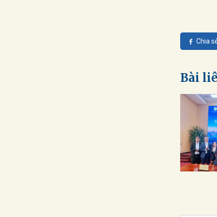
Chia s
Bài li