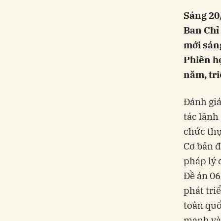
Sáng 20
Ban Chỉ 
mới sáng
Phiên họ
năm, tr
Đánh giá
tác lãnh
chức thự
Cơ bản đ
pháp lý 
Đề án 06
phát tri
toàn quố
mạnh vào