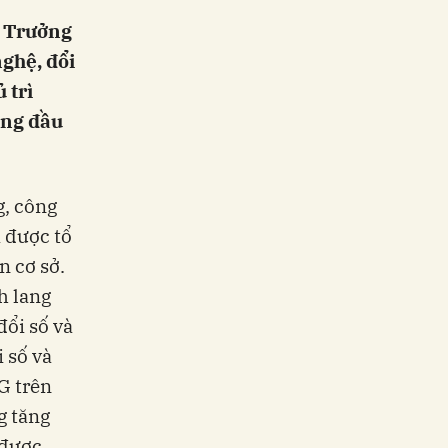
, Trưởng
nghệ, đổi
 trì
áng đầu
g, công
à được tổ
n cơ sở.
h lang
đổi số và
 số và
G trên
g tăng
 được