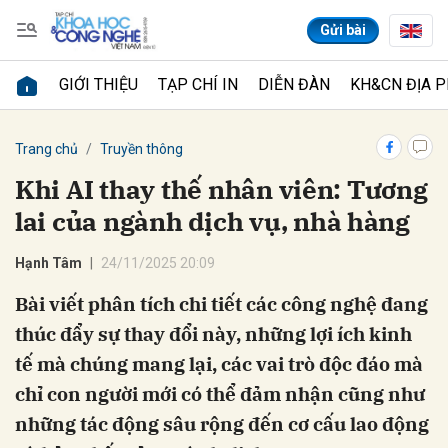
Gửi bài
GIỚI THIỆU
TẠP CHÍ IN
DIỄN ĐÀN
KH&CN ĐỊA 
Gửi bình luận
Trang chủ
Truyền thông
Khi AI thay thế nhân viên: Tương
lai của ngành dịch vụ, nhà hàng
Hạnh Tâm
24/11/2025 20:09
Bài viết phân tích chi tiết các công nghệ đang
thúc đẩy sự thay đổi này, những lợi ích kinh
Hủy
Gửi
tế mà chúng mang lại, các vai trò độc đáo mà
chỉ con người mới có thể đảm nhận cũng như
những tác động sâu rộng đến cơ cấu lao động