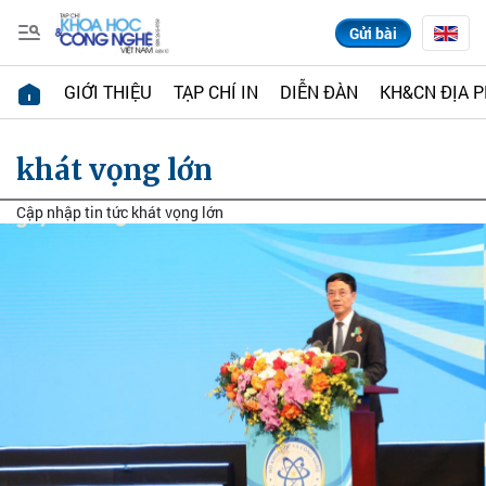
Gửi bài
GIỚI THIỆU
TẠP CHÍ IN
DIỄN ĐÀN
KH&CN ĐỊA 
khát vọng lớn
Cập nhập tin tức khát vọng lớn