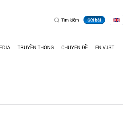
Tìm kiếm
Gửi bài
EDIA
TRUYỀN THÔNG
CHUYÊN ĐỀ
EN-VJST