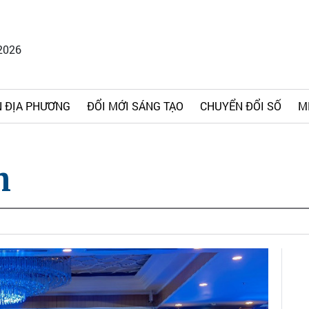
2026
 ĐỊA PHƯƠNG
ĐỔI MỚI SÁNG TẠO
CHUYỂN ĐỔI SỐ
M
h