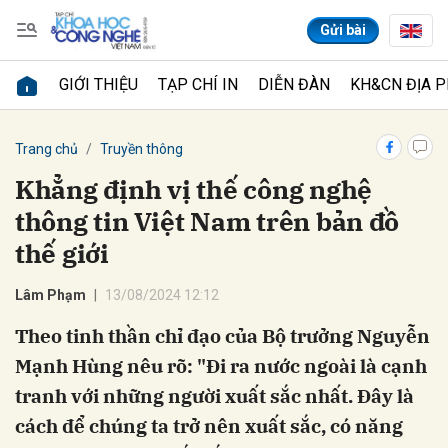
Gửi bài
GIỚI THIỆU
TẠP CHÍ IN
DIỄN ĐÀN
KH&CN ĐỊA 
Gửi bình luận
Trang chủ
Truyền thông
Khẳng định vị thế công nghệ
thông tin Việt Nam trên bản đồ
thế giới
Lâm Phạm
13/08/2024 12:12
Theo tinh thần chỉ đạo của Bộ trưởng Nguyễn
Hủy
Gửi
Mạnh Hùng nêu rõ: "Đi ra nước ngoài là cạnh
tranh với những người xuất sắc nhất. Đây là
cách để chúng ta trở nên xuất sắc, có năng