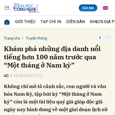
Gửi bài
GIỚI THIỆU
TẠP CHÍ IN
DIỄN ĐÀN
KH&CN ĐỊA 
Gửi bình luận
Trang chủ
Truyền thông
Khám phá những địa danh nổi
tiếng hơn 100 năm trước qua
“Một tháng ở Nam kỳ”
AD
05/06/2025 07:15
Không chỉ mô tả cảnh sắc, con người và văn
Hủy
Gửi
hóa Nam Kỳ, tập bút ký “Một tháng ở Nam
kỳ” còn là một tài liệu quý giá giúp độc giả
ngày nay hình dung về một giai đoạn lịch sử