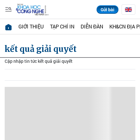
Gửi bài
GIỚI THIỆU
TẠP CHÍ IN
DIỄN ĐÀN
KH&CN ĐỊA 
kết quả giải quyết
Cập nhập tin tức kết quả giải quyết
Nổi bật 48 giờ