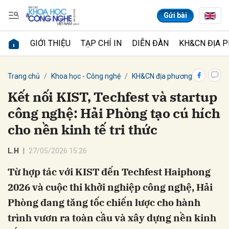
Gửi bài
GIỚI THIỆU
TẠP CHÍ IN
DIỄN ĐÀN
KH&CN ĐỊA 
Gửi bình luận
Trang chủ
Khoa học - Công nghệ
KH&CN địa phương
Kết nối KIST, Techfest và startup
công nghệ: Hải Phòng tạo cú hích
cho nền kinh tế tri thức
L.H
27/05/2026 15:26
Từ hợp tác với KIST đến Techfest Haiphong
Hủy
Gửi
2026 và cuộc thi khởi nghiệp công nghệ, Hải
Phòng đang tăng tốc chiến lược cho hành
trình vươn ra toàn cầu và xây dựng nền kinh