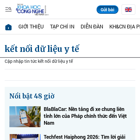
Gửi bài
GIỚI THIỆU
TẠP CHÍ IN
DIỄN ĐÀN
KH&CN ĐỊA 
kết nối dữ liệu y tế
Cập nhập tin tức kết nối dữ liệu y tế
Nổi bật 48 giờ
BlaBlaCar: Nền tảng đi xe chung liên
tỉnh lớn của Pháp chính thức đến Việt
Nam
Techfest Haiphong 2026: Tìm lời giải