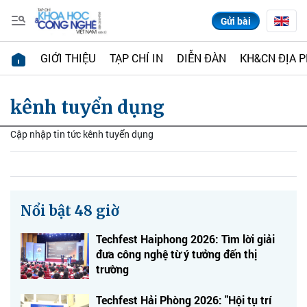
Gửi bài
GIỚI THIỆU
TẠP CHÍ IN
DIỄN ĐÀN
KH&CN ĐỊA 
kênh tuyển dụng
Cập nhập tin tức kênh tuyển dụng
Nổi bật 48 giờ
Techfest Haiphong 2026: Tìm lời giải
đưa công nghệ từ ý tưởng đến thị
trường
Techfest Hải Phòng 2026: "Hội tụ trí