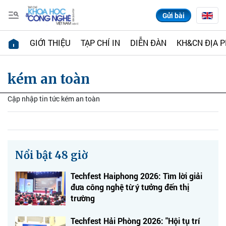
Gửi bài
GIỚI THIỆU
TẠP CHÍ IN
DIỄN ĐÀN
KH&CN ĐỊA 
kém an toàn
Cập nhập tin tức kém an toàn
Nổi bật 48 giờ
Techfest Haiphong 2026: Tìm lời giải
đưa công nghệ từ ý tưởng đến thị
trường
Techfest Hải Phòng 2026: "Hội tụ trí