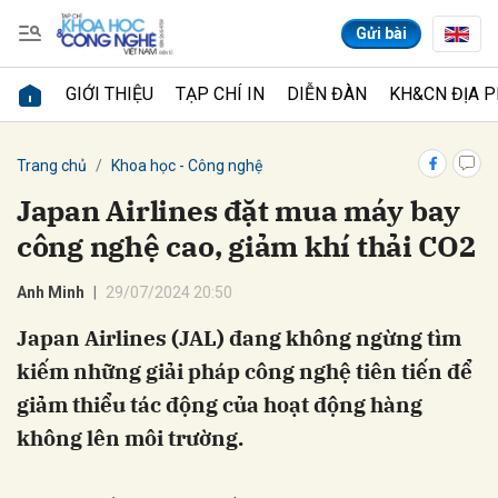
Gửi bài
GIỚI THIỆU
TẠP CHÍ IN
DIỄN ĐÀN
KH&CN ĐỊA 
Gửi bình luận
Trang chủ
Khoa học - Công nghệ
Japan Airlines đặt mua máy bay
công nghệ cao, giảm khí thải CO2
Anh Minh
29/07/2024 20:50
Japan Airlines (JAL) đang không ngừng tìm
kiếm những giải pháp công nghệ tiên tiến để
Hủy
Gửi
giảm thiểu tác động của hoạt động hàng
không lên môi trường.