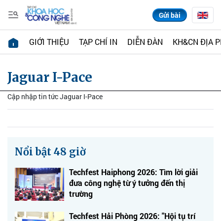
Gửi bài
GIỚI THIỆU
TẠP CHÍ IN
DIỄN ĐÀN
KH&CN ĐỊA 
Jaguar I-Pace
Cập nhập tin tức Jaguar I-Pace
Nổi bật 48 giờ
Techfest Haiphong 2026: Tìm lời giải
đưa công nghệ từ ý tưởng đến thị
trường
Techfest Hải Phòng 2026: "Hội tụ trí