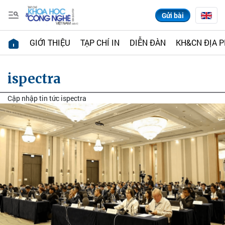
Gửi bài
GIỚI THIỆU
TẠP CHÍ IN
DIỄN ĐÀN
KH&CN ĐỊA 
ispectra
Cập nhập tin tức ispectra