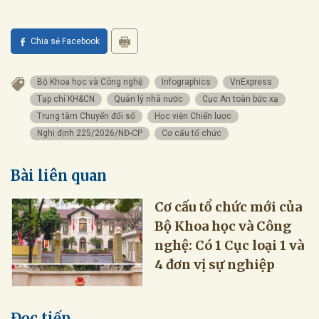
Chia sẻ Facebook
Bộ Khoa học và Công nghệ
Infographics
VnExpress
Tạp chí KH&CN
Quản lý nhà nước
Cục An toàn bức xạ
Trung tâm Chuyển đổi số
Học viện Chiến lược
Nghị định 225/2026/NĐ-CP
Cơ cấu tổ chức
Bài liên quan
Cơ cấu tổ chức mới của
Bộ Khoa học và Công
nghệ: Có 1 Cục loại 1 và
4 đơn vị sự nghiệp
Đọc tiếp