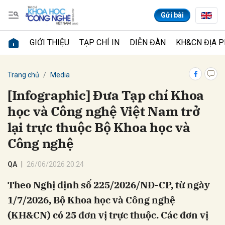
Gửi bài
GIỚI THIỆU
TẠP CHÍ IN
DIỄN ĐÀN
KH&CN ĐỊA 
Gửi bình luận
Trang chủ
Media
[Infographic] Đưa Tạp chí Khoa
học và Công nghệ Việt Nam trở
lại trực thuộc Bộ Khoa học và
Công nghệ
QA
26/06/2026 20:24
Hủy
Gửi
Theo Nghị định số 225/2026/NĐ-CP, từ ngày
1/7/2026, Bộ Khoa học và Công nghệ
(KH&CN) có 25 đơn vị trực thuộc. Các đơn vị