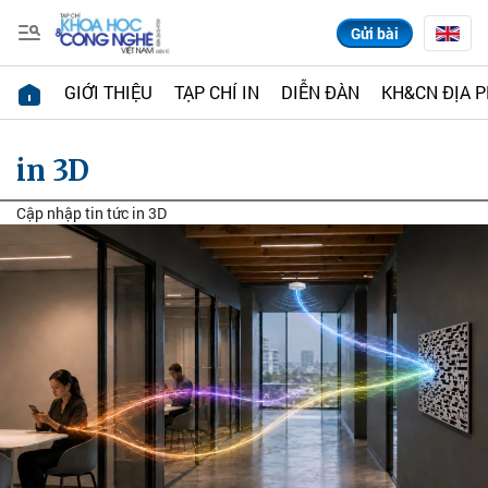
Gửi bài
GIỚI THIỆU
TẠP CHÍ IN
DIỄN ĐÀN
KH&CN ĐỊA 
in 3D
Cập nhập tin tức in 3D