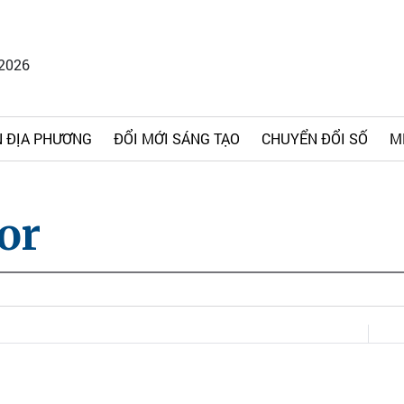
/2026
 ĐỊA PHƯƠNG
ĐỔI MỚI SÁNG TẠO
CHUYỂN ĐỔI SỐ
M
or