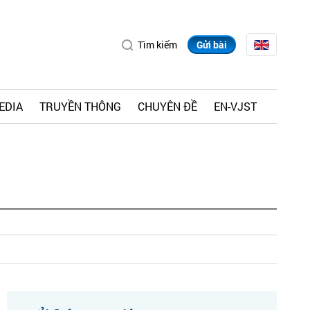
Tìm kiếm
Gửi bài
EDIA
TRUYỀN THÔNG
CHUYÊN ĐỀ
EN-VJST