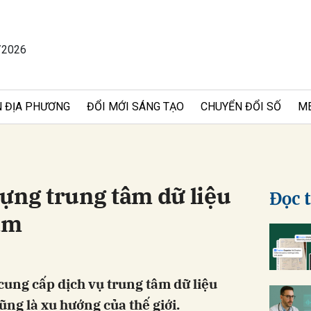
/2026
bình luận
 ĐỊA PHƯƠNG
ĐỔI MỚI SÁNG TẠO
CHUYỂN ĐỔI SỐ
M
ựng trung tâm dữ liệu
Đọc 
am
Hủy
G
ung cấp dịch vụ trung tâm dữ liệu
ng là xu hướng của thế giới.