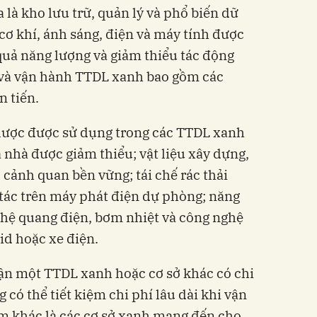
là kho lưu trữ, quản lý và phổ biến dữ
 cơ khí, ánh sáng, điện và máy tính được
 quả năng lượng và giảm thiểu tác động
 và vận hành TTDL xanh bao gồm các
n tiến.
 lược được sử dụng trong các TTDL xanh
a nhà được giảm thiểu; vật liệu xây dựng,
 cảnh quan bền vững; tái chế rác thải
 tác trên máy phát điện dự phòng; năng
ghệ quang điện, bơm nhiệt và công nghệ
id hoặc xe điện.
ận một TTDL xanh hoặc cơ sở khác có chi
có thể tiết kiệm chi phí lâu dài khi vận
ểm khác là các cơ sở xanh mang đến cho