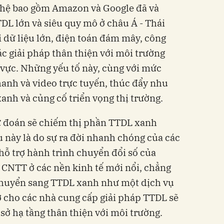
ghệ bao gồm Amazon và Google đã và
L lớn và siêu quy mô ở châu Á - Thái
i dữ liệu lớn, điện toán đám mây, công
ác giải pháp thân thiện với môi trường
 vực. Những yếu tố này, cùng với mức
hanh và video trực tuyến, thúc đẩy nhu
anh và củng cố triển vọng thị trường.
 đoán sẽ chiếm thị phần TTDL xanh
 này là do sự ra đời nhanh chóng của các
ỗ trợ hành trình chuyển đổi số của
 CNTT ở các nền kinh tế mới nổi, chẳng
chuyển sang TTDL xanh như một dịch vụ
ợ cho các nhà cung cấp giải pháp TTDL sẽ
sở hạ tầng thân thiện với môi trường.