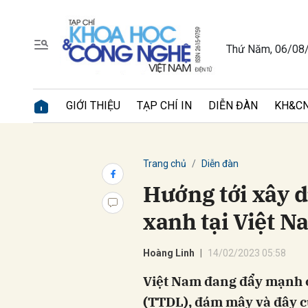
Thứ Năm, 06/08
Gửi 
GIỚI THIỆU
TẠP CHÍ IN
DIỄN ĐÀN
KH&CN
Trang chủ
Diễn đàn
Hướng tới xây d
xanh tại Việt N
Hoàng Linh
14/02/2023 05:58
Việt Nam đang đẩy mạnh c
(TTDL), đám mây và đây cũ