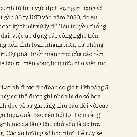
xanh từ lĩnh vực dịch vụ ngân hàng và
ạt gần 30 tỷ USD vào năm 2030, do sự
các kỹ thuật xử lý dữ liệu truyền thống
 đại. Việc áp dụng các công nghệ tiên
ớng đến tính toán nhanh hơn, dự phòng
ơn. Sự phát triển mạnh mẽ của các nền
sẽ tạo ra triển vọng hơn nữa cho việc mở
Latinh được dự đoán có giá trị khoảng 5
này có thể được ghi nhận là do số hóa
h dọc và sự gia tăng nhu cầu đối với các
u hiệu quả. Báo cáo tiết lộ thêm rằng
ạnh mẽ đã tăng lên, chủ yếu là do lưu
ng. Các xu hướng số hóa như thế này sẽ