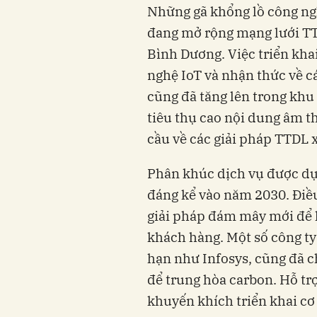
Những gã khổng lồ công n
đang mở rộng mạng lưới TTD
Bình Dương. Việc triển kha
nghệ IoT và nhận thức về c
cũng đã tăng lên trong khu
tiêu thụ cao nội dung âm t
cầu về các giải pháp TTDL x
Phân khúc dịch vụ được dự
đáng kể vào năm 2030. Điều
giải pháp đám mây mới để h
khách hàng. Một số công ty
hạn như Infosys, cũng đã 
để trung hòa carbon. Hỗ tr
khuyến khích triển khai cơ 