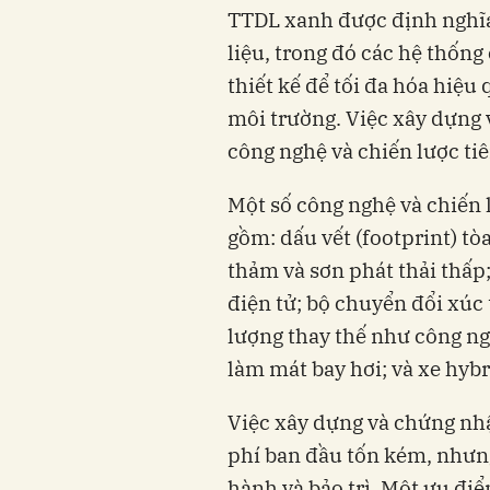
TTDL xanh được định nghĩa 
liệu, trong đó các hệ thống
thiết kế để tối đa hóa hiệu
môi trường. Việc xây dựng
công nghệ và chiến lược tiê
Một số công nghệ và chiến
gồm: dấu vết (footprint) tò
thảm và sơn phát thải thấp;
điện tử; bộ chuyển đổi xúc
lượng thay thế như công n
làm mát bay hơi; và xe hybr
Việc xây dựng và chứng nh
phí ban đầu tốn kém, nhưng 
hành và bảo trì. Một ưu đi