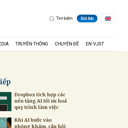
Tìm kiếm
Gửi bài
EDIA
TRUYỀN THÔNG
CHUYÊN ĐỀ
EN-VJST
tiếp
Dropbox tích hợp các
ửi
nền tảng AI tối ưu hoá
quy trình làm việc
Khi AI bước vào
phòng khám, câu hỏi