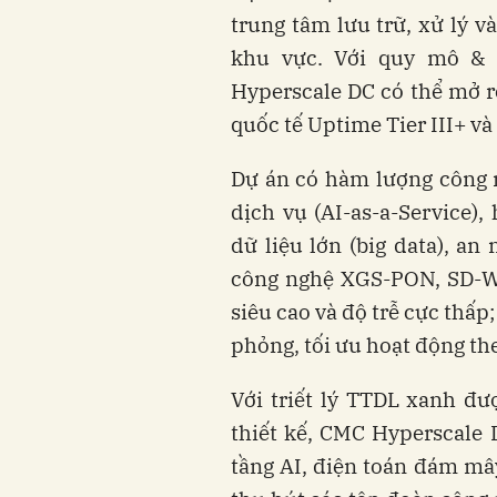
trung tâm lưu trữ, xử lý v
khu vực. Với quy mô & 
Hyperscale DC có thể mở r
quốc tế Uptime Tier III+ và 
Dự án có hàm lượng công n
dịch vụ (AI-as-a-Service),
dữ liệu lớn (big data), an
công nghệ XGS-PON, SD-
siêu cao và độ trễ cực thấp
phỏng, tối ưu hoạt động the
Với triết lý TTDL xanh đ
thiết kế, CMC Hyperscale
tầng AI, điện toán đám mâ