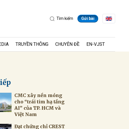
Tìm kiếm
Gửi bài
EDIA
TRUYỀN THÔNG
CHUYÊN ĐỀ
EN-VJST
tiếp
CMC xây nền móng
ửi
cho “trái tim hạ tầng
AI” của TP. HCM và
Việt Nam
Đạt chứng chỉ CREST