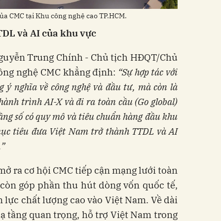
 của CMC tại Khu công nghệ cao TP.HCM.
TDL và AI của khu vực
 Nguyễn Trung Chính - Chủ tịch HĐQT/Chủ
Công nghệ CMC khẳng định:
“Sự hợp tác với
ý nghĩa về công nghệ và đầu tư, mà còn là
hành trình AI-X và đi ra toàn cầu (Go global)
tầng số có quy mô và tiêu chuẩn hàng đầu khu
mục tiêu đưa Việt Nam trở thành TTDL và AI
.”
ở ra cơ hội CMC tiếp cận mạng lưới toàn
còn góp phần thu hút dòng vốn quốc tế,
n lực chất lượng cao vào Việt Nam. Về dài
hạ tầng quan trọng, hỗ trợ Việt Nam trong