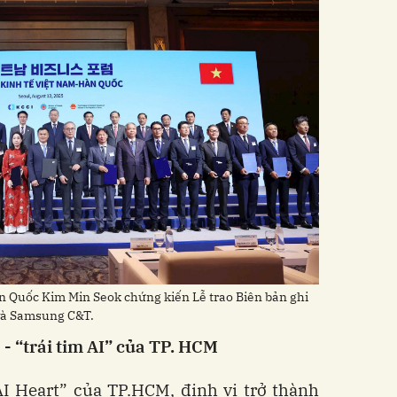
àn Quốc Kim Min Seok chứng kiến Lễ trao Biên bản ghi
và Samsung C&T.
 “trái tim AI” của TP. HCM
I Heart” của TP.HCM, định vị trở thành