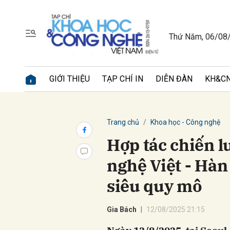
Thứ Năm, 06/08
Gửi 
GIỚI THIỆU
TẠP CHÍ IN
DIỄN ĐÀN
KH&CN
Trang chủ
Khoa học - Công nghệ
Hợp tác chiến l
nghệ Việt - Hàn
siêu quy mô
Gia Bách
12/08/2025 21:15