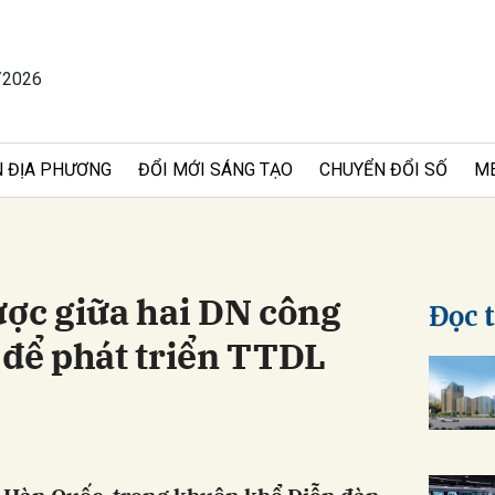
/2026
bình luận
 ĐỊA PHƯƠNG
ĐỔI MỚI SÁNG TẠO
CHUYỂN ĐỔI SỐ
M
ược giữa hai DN công
Đọc 
 để phát triển TTDL
Hủy
G