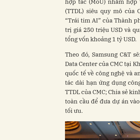
hợp tác (MoU) nhằm hợp t
(TTDL) siêu quy mô của 
“Trái tim AI” của Thành p
trị giá 250 triệu USD và q
tổng vốn khoảng 1 tỷ USD.
Theo đó, Samsung C&T sẽ:
Data Center của CMC tại K
quốc tế về công nghệ và an
tác dài hạn ứng dụng côn
TTDL của CMC; Chia sẻ kinh
toàn cầu để đưa dự án vào
tối ưu.