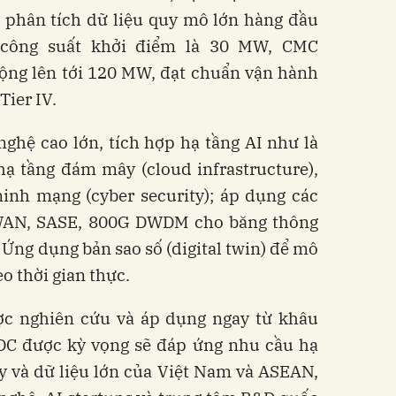
à phân tích dữ liệu quy mô lớn hàng đầu
công suất khởi điểm là 30 MW, CMC
ộng lên tới 120 MW, đạt chuẩn vận hành
Tier IV.
ghệ cao lớn, tích hợp hạ tầng AI như là
 hạ tầng đám mây (cloud infrastructure),
 ninh mạng (cyber security); áp dụng các
WAN, SASE, 800G DWDM cho băng thông
; Ứng dụng bản sao số (digital twin) để mô
o thời gian thực.
ược nghiên cứu và áp dụng ngay từ khâu
 DC được kỳ vọng sẽ đáp ứng nhu cầu hạ
y và dữ liệu lớn của Việt Nam và ASEAN,