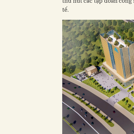
thu hút các tập đoàn công 
tế.