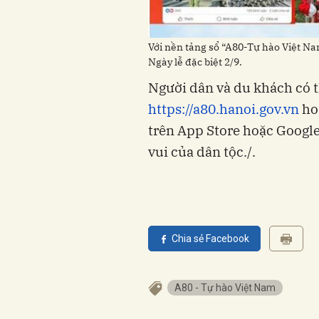
Với nền tảng sổ “A80-Tự hào Việt N
Ngày lễ đặc biệt 2/9.
Người dân và du khách có t
https://a80.hanoi.gov.vn
hoặ
trên App Store hoặc Google
vui của dân tộc./.
Chia sẻ Facebook
A80 - Tự hào Việt Nam