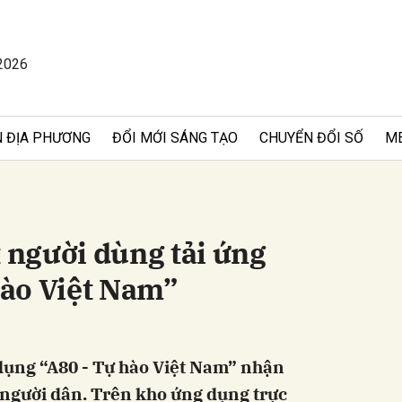
2026
bình luận
 ĐỊA PHƯƠNG
ĐỔI MỚI SÁNG TẠO
CHUYỂN ĐỔI SỐ
M
t người dùng tải ứng
ào Việt Nam”
Hủy
G
 dụng “A80 - Tự hào Việt Nam” nhận
 người dân. Trên kho ứng dụng trực