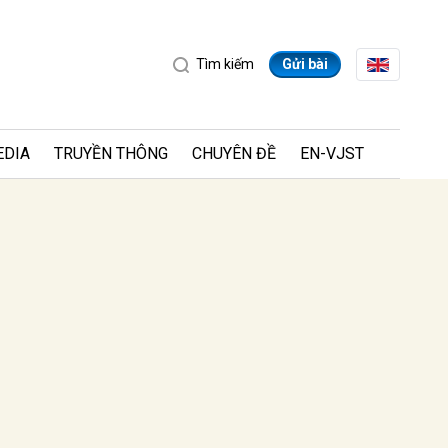
Tìm kiếm
Gửi bài
EDIA
TRUYỀN THÔNG
CHUYÊN ĐỀ
EN-VJST
ửi