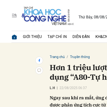
Thứ Bảy, 08/08/
Gửi 
GIỚI THIỆU
TẠP CHÍ IN
DIỄN ĐÀN
KH&CN
Trang chủ
Truyền thông
Hơn 1 triệu lượ
dụng “A80-Tự h
L.H
22/08/2025 06:37
Ngay sau khi ra mắt, ứng
được phản ứng tích cực từ