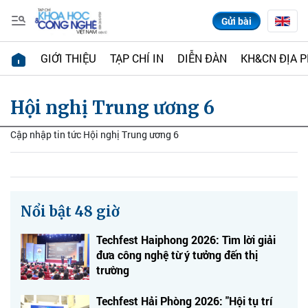
Gửi bài
GIỚI THIỆU
TẠP CHÍ IN
DIỄN ĐÀN
KH&CN ĐỊA 
Hội nghị Trung ương 6
Cập nhập tin tức Hội nghị Trung ương 6
Nổi bật 48 giờ
Techfest Haiphong 2026: Tìm lời giải
đưa công nghệ từ ý tưởng đến thị
trường
Techfest Hải Phòng 2026: "Hội tụ trí