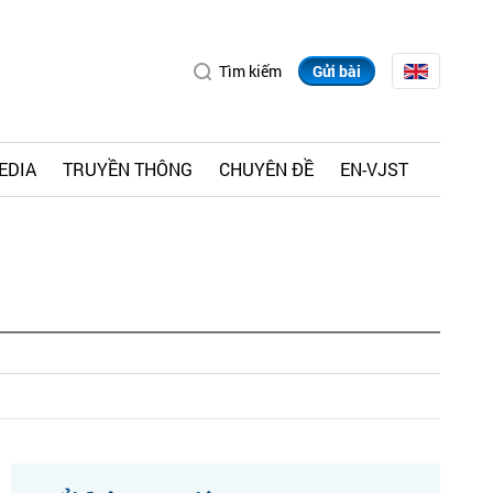
Tìm kiếm
Gửi bài
EDIA
TRUYỀN THÔNG
CHUYÊN ĐỀ
EN-VJST