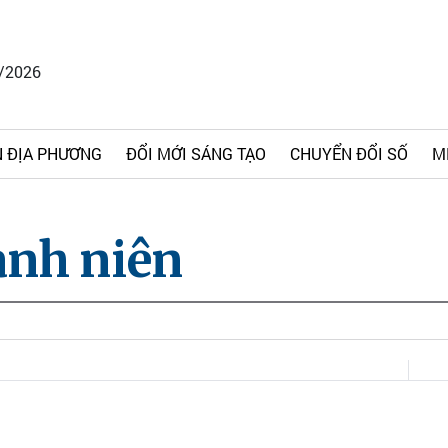
8/2026
 ĐỊA PHƯƠNG
ĐỔI MỚI SÁNG TẠO
CHUYỂN ĐỔI SỐ
M
anh niên