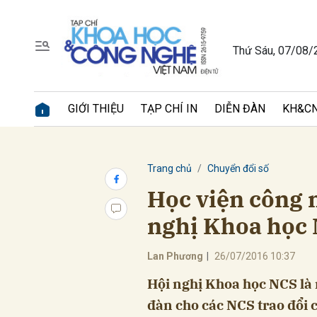
Thứ Sáu, 07/08/
Gửi 
GIỚI THIỆU
TẠP CHÍ IN
DIỄN ĐÀN
KH&CN
Trang chủ
Chuyển đổi số
Học viện công 
nghị Khoa học 
Lan Phương
|
26/07/2016 10:37
Hội nghị Khoa học NCS là r
đàn cho các NCS trao đổi 