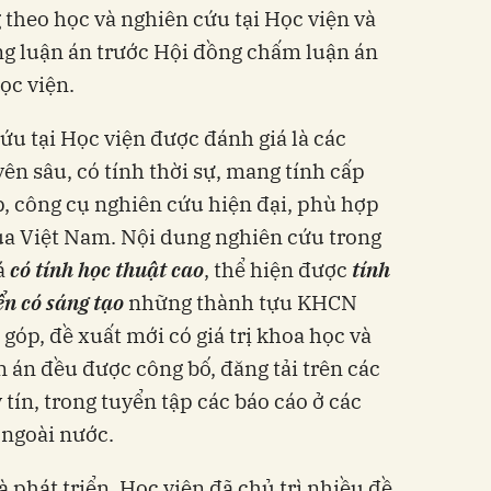
 theo học và nghiên cứu tại Học viện và
ng luận án trước Hội đồng chấm luận án
ọc viện.
cứu tại Học viện được đánh giá là các
ên sâu, có tính thời sự, mang tính cấp
, công cụ nghiên cứu hiện đại, phù hợp
ủa Việt Nam. Nội dung nghiên cứu trong
á
có tính học thuật cao
, thể hiện được
tính
ển có sáng tạo
những thành tựu KHCN
g góp, đề xuất mới có giá trị khoa học và
ận án đều được công bố, đăng tải trên các
tín, trong tuyển tập các báo cáo ở các
 ngoài nước.
 phát triển, Học viện đã chủ trì nhiều đề