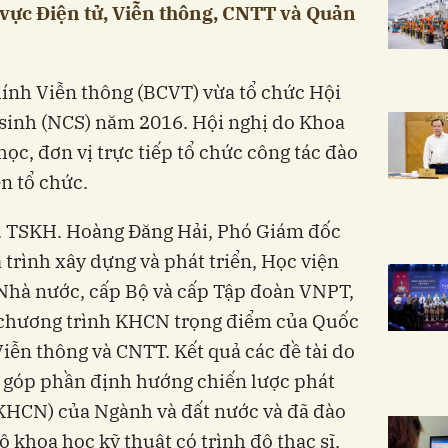
 vực Điện tử, Viễn thông, CNTT và Quản
ính Viễn thông (BCVT) vừa tổ chức Hội
sinh (NCS) năm 2016. Hội nghị do Khoa
học, đơn vị trực tiếp tổ chức công tác đào
n tổ chức.
S. TSKH. Hoàng Đăng Hải, Phó Giám đốc
 trình xây dựng và phát triển, Học viện
p Nhà nước, cấp Bộ và cấp Tập đoàn VNPT,
c chương trình KHCN trọng điểm của Quốc
 Viễn thông và CNTT. Kết quả các đề tài do
g góp phần định hướng chiến lược phát
(KHCN) của Ngành và đất nước và đã đào
 khoa học kỹ thuật có trình độ thạc sĩ,