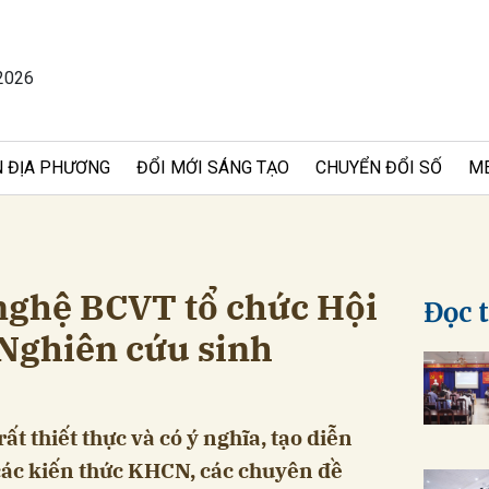
2026
bình luận
 ĐỊA PHƯƠNG
ĐỔI MỚI SÁNG TẠO
CHUYỂN ĐỔI SỐ
M
nghệ BCVT tổ chức Hội
Đọc 
Nghiên cứu sinh
Hủy
G
ất thiết thực và có ý nghĩa, tạo diễn
các kiến thức KHCN, các chuyên đề