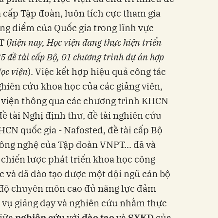
à cấp Tập đoàn, luôn tích cực tham gia
ng điểm của Quốc gia trong lĩnh vực
T (
hiện nay, Học viện đang thực hiện triển
25 đề tài cấp Bộ, 01 chương trình dự án hợp
Học viện
). Việc kết hợp hiệu quả công tác
ghiên cứu khoa học của các giảng viên,
 viện thông qua các chương trình KHCN
ề tài Nghị định thư, đề tài nghiên cứu
CN quốc gia - Nafosted, đề tài cấp Bộ
ông nghệ của Tập đoàn VNPT... đã và
chiến lược phát triển khoa học công
 và đã đào tạo được một đội ngũ cán bộ
h độ chuyên môn cao đủ năng lực đảm
 vụ giảng dạy và nghiên cứu nhằm thực
giữa
nghiên cứu
với
đào tạo
và
SXKD
của