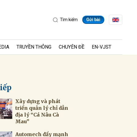
Tìm kiếm
Gửi bài
EDIA
TRUYỀN THÔNG
CHUYÊN ĐỀ
EN-VJST
tiếp
Xây dựng và phát
ửi
triển quản lý chỉ dẫn
địa lý “Cá Nâu Cà
Mau”
Automech đẩy mạnh