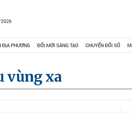
/2026
 ĐỊA PHƯƠNG
ĐỔI MỚI SÁNG TẠO
CHUYỂN ĐỔI SỐ
M
u vùng xa