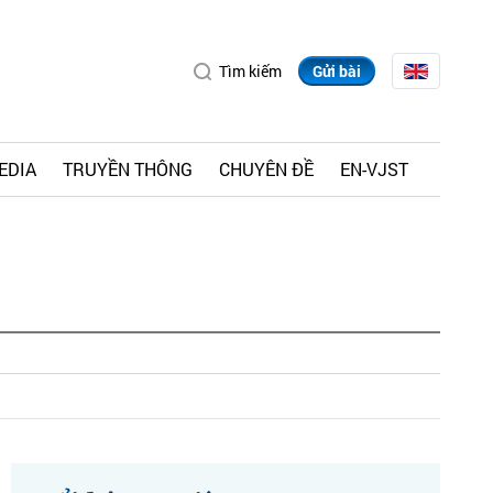
Tìm kiếm
Gửi bài
EDIA
TRUYỀN THÔNG
CHUYÊN ĐỀ
EN-VJST