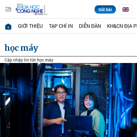
Gửi bài
GIỚI THIỆU
TẠP CHÍ IN
DIỄN ĐÀN
KH&CN ĐỊA 
học máy
Cập nhập tin tức học máy