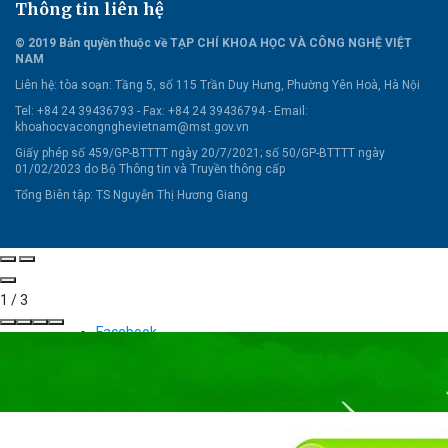
Thông tin liên hệ
© 2019 Bản quyền thuộc về TẠP CHÍ KHOA HỌC VÀ CÔNG NGHỆ VIỆT
NAM
Liên hệ:
tòa soạn: Tầng 5, số 115 Trần Duy Hưng, Phường Yên Hoà, Hà Nội
Tel: +84 24 39436793 - Fax: +84 24 39436794 -
Email:
khoahocvacongnghevietnam@mst.gov.vn
Giấy phép số 459/GP-BTTTT ngày 20/7/2021; số 50/GP-BTTTT ngày
01/02/2023 do Bộ Thông tin và Truyền thông cấp
Tổng Biên tập: TS Nguyễn Thị Hương Giang
1
/
3
Facebook
Twitter
Pinterest