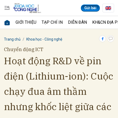
Gửi bài
GIỚI THIỆU
TẠP CHÍ IN
DIỄN ĐÀN
KH&CN ĐỊA 
Gửi bình luận
Trang chủ
Khoa học - Công nghệ
Chuyển động ICT
Hoạt động R&D về pin
điện (Lithium-ion): Cuộc
chạy đua âm thầm
Hủy
Gửi
nhưng khốc liệt giữa các