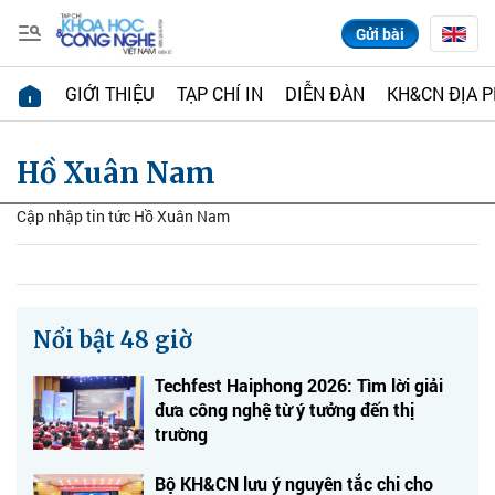
Gửi bài
GIỚI THIỆU
TẠP CHÍ IN
DIỄN ĐÀN
KH&CN ĐỊA 
Hồ Xuân Nam
Cập nhập tin tức Hồ Xuân Nam
Nổi bật 48 giờ
Techfest Haiphong 2026: Tìm lời giải
đưa công nghệ từ ý tưởng đến thị
trường
Bộ KH&CN lưu ý nguyên tắc chi cho