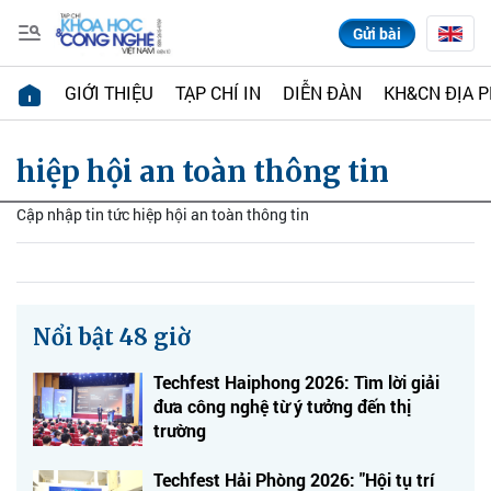
Gửi bài
GIỚI THIỆU
TẠP CHÍ IN
DIỄN ĐÀN
KH&CN ĐỊA 
hiệp hội an toàn thông tin
Cập nhập tin tức hiệp hội an toàn thông tin
Nổi bật 48 giờ
Techfest Haiphong 2026: Tìm lời giải
đưa công nghệ từ ý tưởng đến thị
trường
Techfest Hải Phòng 2026: "Hội tụ trí