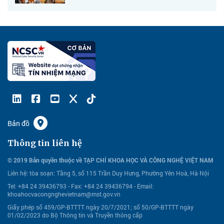
Bản đồ
Thông tin liên hệ
© 2019 Bản quyền thuộc về TẠP CHÍ KHOA HỌC VÀ CÔNG NGHỆ VIỆT NAM
Liên hệ:
tòa soạn: Tầng 5, số 115 Trần Duy Hưng, Phường Yên Hoà, Hà Nội
Tel: +84 24 39436793 - Fax: +84 24 39436794 -
Email:
khoahocvacongnghevietnam@mst.gov.vn
Giấy phép số 459/GP-BTTTT ngày 20/7/2021; số 50/GP-BTTTT ngày
01/02/2023 do Bộ Thông tin và Truyền thông cấp