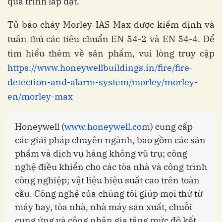
quá trình lắp đặt.
Tủ báo cháy Morley-IAS Max được kiểm định và
tuân thủ các tiêu chuẩn EN 54-2 và EN 54-4. Để
tìm hiểu thêm về sản phẩm, vui lòng truy cập
https://www.honeywellbuildings.in/fire/fire-
detection-and-alarm-system/morley/morley-
en/morley-max
Honeywell (
www.honeywell.com
) cung cấp
các giải pháp chuyên ngành, bao gồm các sản
phẩm và dịch vụ hàng không vũ trụ; công
nghệ điều khiển cho các tòa nhà và công trình
công nghiệp; vật liệu hiệu suất cao trên toàn
cầu. Công nghệ của chúng tôi giúp mọi thứ từ
máy bay, tòa nhà, nhà máy sản xuất, chuỗi
cung ứng và công nhân gia tăng mức độ kết