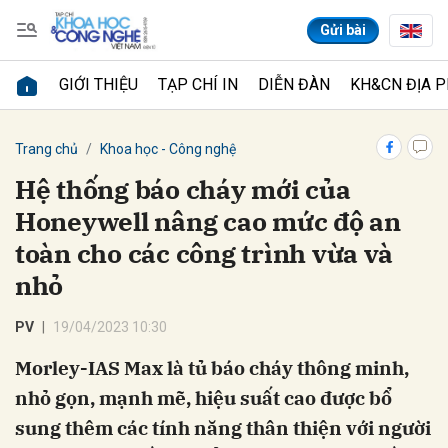
Gửi bài
GIỚI THIỆU
TẠP CHÍ IN
DIỄN ĐÀN
KH&CN ĐỊA 
Gửi bình luận
Trang chủ
Khoa học - Công nghệ
Hệ thống báo cháy mới của
Honeywell nâng cao mức độ an
toàn cho các công trình vừa và
nhỏ
PV
19/04/2023 10:30
Hủy
Gửi
Morley-IAS Max là tủ báo cháy thông minh,
nhỏ gọn, mạnh mẽ, hiệu suất cao được bổ
sung thêm các tính năng thân thiện với người