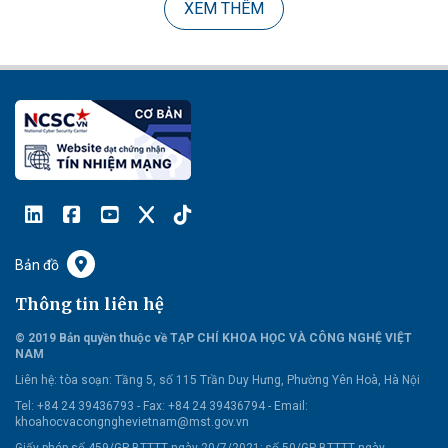
XEM THÊM
Bản đồ
Thông tin liên hệ
© 2019 Bản quyền thuộc về TẠP CHÍ KHOA HỌC VÀ CÔNG NGHỆ VIỆT
NAM
Liên hệ:
tòa soạn: Tầng 5, số 115 Trần Duy Hưng, Phường Yên Hoà, Hà Nội
Tel: +84 24 39436793 - Fax: +84 24 39436794 -
Email:
khoahocvacongnghevietnam@mst.gov.vn
Giấy phép số 459/GP-BTTTT ngày 20/7/2021; số 50/GP-BTTTT ngày