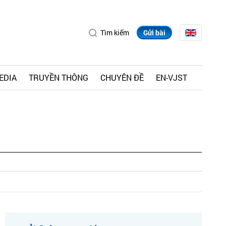
Tìm kiếm
Gửi bài
EDIA
TRUYỀN THÔNG
CHUYÊN ĐỀ
EN-VJST