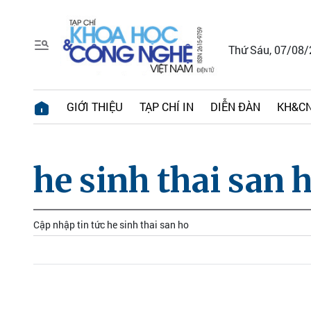
Thứ Sáu, 07/08
GIỚI THIỆU
TẠP CHÍ IN
DIỄN ĐÀN
KH&CN
he sinh thai san 
Cập nhập tin tức he sinh thai san ho