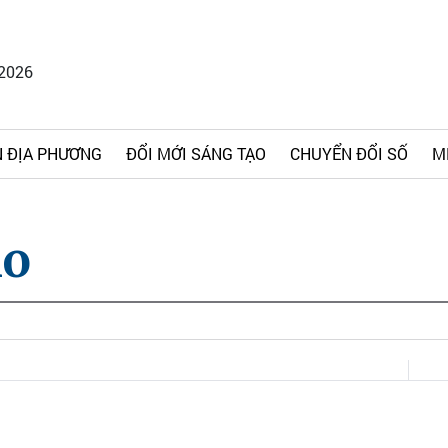
/2026
 ĐỊA PHƯƠNG
ĐỔI MỚI SÁNG TẠO
CHUYỂN ĐỔI SỐ
M
ho