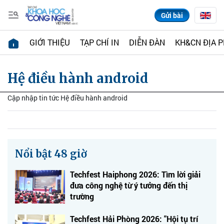
Gửi bài
GIỚI THIỆU
TẠP CHÍ IN
DIỄN ĐÀN
KH&CN ĐỊA 
Hệ điều hành android
Cập nhập tin tức Hệ điều hành android
Nổi bật 48 giờ
Techfest Haiphong 2026: Tìm lời giải
đưa công nghệ từ ý tưởng đến thị
trường
Techfest Hải Phòng 2026: "Hội tụ trí