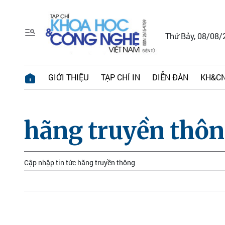
Thứ Bảy, 08/08/
GIỚI THIỆU
TẠP CHÍ IN
DIỄN ĐÀN
KH&CN
hãng truyền thô
Cập nhập tin tức hãng truyền thông