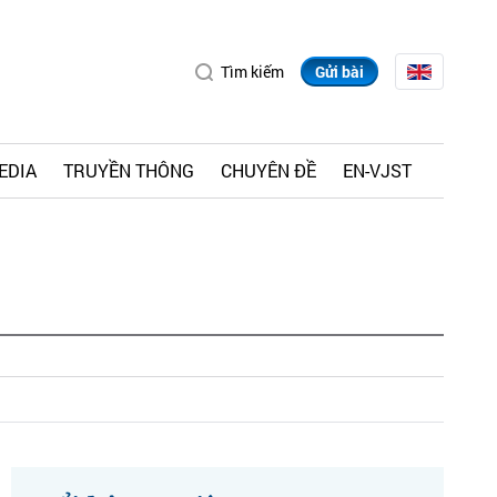
Tìm kiếm
Gửi bài
EDIA
TRUYỀN THÔNG
CHUYÊN ĐỀ
EN-VJST