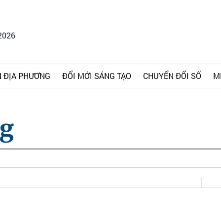
2026
 ĐỊA PHƯƠNG
ĐỔI MỚI SÁNG TẠO
CHUYỂN ĐỔI SỐ
M
ng