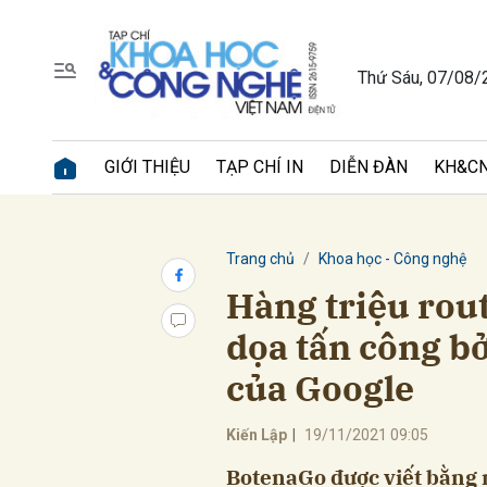
Thứ Sáu, 07/08/
Gửi 
GIỚI THIỆU
TẠP CHÍ IN
DIỄN ĐÀN
KH&CN
Trang chủ
Khoa học - Công nghệ
Hàng triệu route
dọa tấn công b
của Google
Kiến Lập
|
19/11/2021 09:05
BotenaGo được viết bằng 