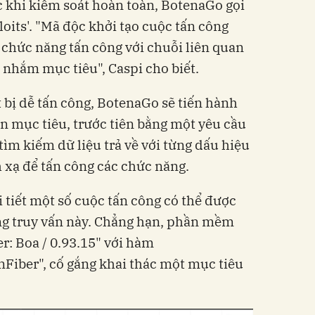
 khi kiểm soát hoàn toàn, BotenaGo gọi
oits'. "Mã độc khởi tạo cuộc tấn công
c chức năng tấn công với chuỗi liên quan
 nhắm mục tiêu", Caspi cho biết.
t bị dễ tấn công, BotenaGo sẽ tiến hành
ấn mục tiêu, trước tiên bằng một yêu cầu
tìm kiếm dữ liệu trả về với từng dấu hiệu
 xạ để tấn công các chức năng.
 tiết một số cuộc tấn công có thể được
ng truy vấn này. Chẳng hạn, phần mềm
r: Boa / 0.93.15" với hàm
iber", cố gắng khai thác một mục tiêu