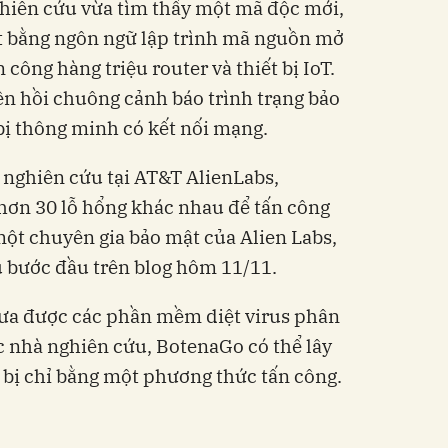
ghiên cứu vừa tìm thấy một mã độc mới,
ết bằng ngôn ngữ lập trình mã nguồn mở
 công hàng triệu router và thiết bị IoT.
lên hồi chuông cảnh báo trình trạng bảo
 bị thông minh có kết nối mạng.
 nghiên cứu tại AT&T AlienLabs,
hơn 30 lỗ hổng khác nhau để tấn công
một chuyên gia bảo mật của Alien Labs,
u bước đầu trên blog hôm 11/11.
hưa được các phần mềm diệt virus phân
ác nhà nghiên cứu, BotenaGo có thể lây
t bị chỉ bằng một phương thức tấn công.