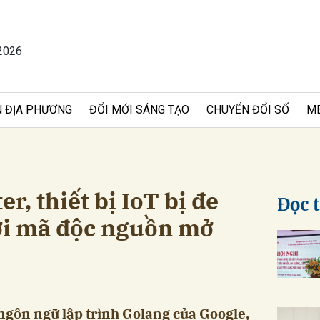
2026
bình luận
 ĐỊA PHƯƠNG
ĐỔI MỚI SÁNG TẠO
CHUYỂN ĐỔI SỐ
M
r, thiết bị IoT bị đe
Đọc 
ởi mã độc nguồn mở
Hủy
G
ngôn ngữ lập trình Golang của Google,