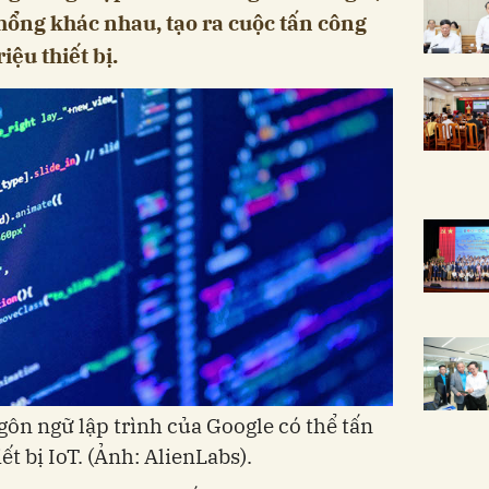
 hổng khác nhau, tạo ra cuộc tấn công
iệu thiết bị.
ôn ngữ lập trình của Google có thể tấn
ết bị IoT. (Ảnh: AlienLabs).