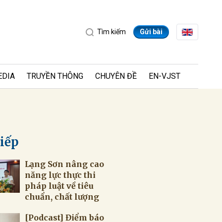
Tìm kiếm
Gửi bài
EDIA
TRUYỀN THÔNG
CHUYÊN ĐỀ
EN-VJST
tiếp
Lạng Sơn nâng cao
ửi
năng lực thực thi
pháp luật về tiêu
chuẩn, chất lượng
[Podcast] Điểm báo