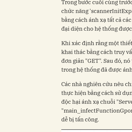
Trong bước cuối cùng trước
chức năng 'scannerInitExpl
bằng cách ánh xạ tất cả cá
đại diện cho hệ thống được
Khi xác định rằng một thiế
khai thác bằng cách truy v
đơn giản "GET". Sau đó, nó 
trong hệ thống đã được ánh
Các nhà nghiên cứu nêu chi
thực hiện bằng cách sử dụ
độc hại ánh xạ chuỗi "Serve
"main_infectFunctionGponF
dễ bị tấn công.