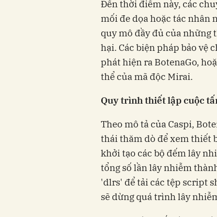
Đến thời điểm này, các chu
mối đe dọa hoặc tác nhân 
quy mô đầy đủ của những t
hại. Các biện pháp bảo vệ 
phát hiện ra BotenaGo, hoặ
thể của mã độc Mirai.
Quy trình thiết lập cuộc t
Theo mô tả của Caspi, Bote
thái thăm dò để xem thiết b
khởi tạo các bộ đếm lây nhi
tổng số lần lây nhiễm thàn
'dlrs' để tải các tệp script
sẽ dừng quá trình lây nhiễ