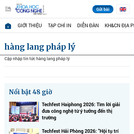
Gửi bài
GIỚI THIỆU
TẠP CHÍ IN
DIỄN ĐÀN
KH&CN ĐỊA 
hàng lang pháp lý
Cập nhập tin tức hàng lang pháp lý
Nổi bật 48 giờ
Techfest Haiphong 2026: Tìm lời giải
đưa công nghệ từ ý tưởng đến thị
trường
Techfest Hải Phòng 2026: "Hội tụ trí