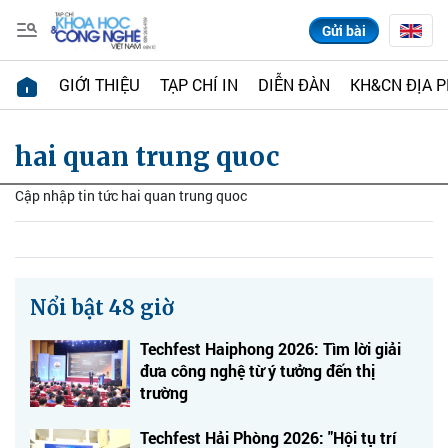
Gửi bài
GIỚI THIỆU
TẠP CHÍ IN
DIỄN ĐÀN
KH&CN ĐỊA 
hai quan trung quoc
Cập nhập tin tức hai quan trung quoc
Nổi bật 48 giờ
Techfest Haiphong 2026: Tìm lời giải
đưa công nghệ từ ý tưởng đến thị
trường
Techfest Hải Phòng 2026: "Hội tụ trí