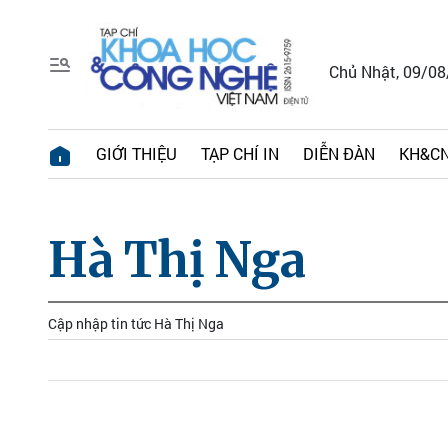
Chủ Nhật, 09/0
GIỚI THIỆU
TẠP CHÍ IN
DIỄN ĐÀN
KH&CN
Hà Thị Nga
Cập nhập tin tức Hà Thị Nga