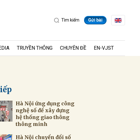
Tìm kiếm
Gửi bài
EDIA
TRUYỀN THÔNG
CHUYÊN ĐỀ
EN-VJST
tiếp
Hà Nội ứng dụng công
ửi
nghệ số để xây dựng
hệ thống giao thông
thông minh
Hà Nội chuyển đổi số