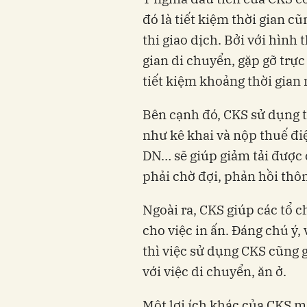
đó là tiết kiệm thời gian 
thi giao dịch. Bởi với hình
gian di chuyển, gặp gỡ trực
tiết kiệm khoảng thời gian 
Bên cạnh đó, CKS sử dụng t
như kê khai và nộp thuế điệ
DN… sẽ giúp giảm tải được 
phải chờ đợi, phản hồi thôn
Ngoài ra, CKS giúp các tổ c
cho việc in ấn. Đáng chú ý, 
thì việc sử dụng CKS cũng 
với việc di chuyển, ăn ở.
Một lợi ích khác của CKS m