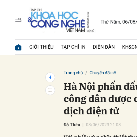
Thứ Năm, 06/08
Gửi 
GIỚI THIỆU
TẠP CHÍ IN
DIỄN ĐÀN
KH&CN
Trang chủ
Chuyển đổi số
Hà Nội phấn đấ
công dân được c
dịch điện tử
Đỗ Thêu
08/06/2023 21:08