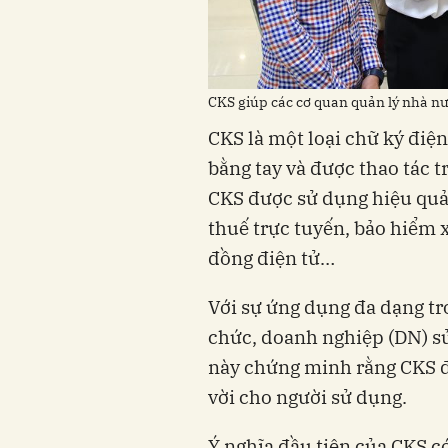
CKS giúp các cơ quan quản lý nhà n
CKS là một loại chữ ký điện
bằng tay và được thao tác t
CKS được sử dụng hiệu quả
thuế trực tuyến, bảo hiểm 
đồng điện tử…
Với sự ứng dụng đa dạng tro
chức, doanh nghiệp (DN) sử
này chứng minh rằng CKS đ
vời cho người sử dụng.
Ý nghĩa đầu tiên của CKS c