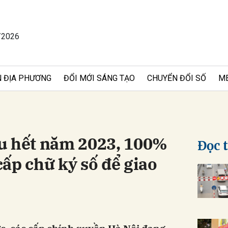
/2026
bình luận
 ĐỊA PHƯƠNG
ĐỔI MỚI SÁNG TẠO
CHUYỂN ĐỔI SỐ
M
u hết năm 2023, 100%
Đọc 
ấp chữ ký số để giao
Hủy
G