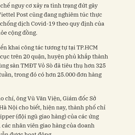
hế nguy cơ xảy ra tình trạng đứt gãy
iettel Post cũng đang nghiêm túc thực
 chống dịch Covid-19 theo quy định của
hỏe cộng đồng.
riển khai công tác tương tự tại TP.HCM
 cục trên 20 quận, huyện phủ khắp thành
 cùng sàn TMĐT Vỏ Sò đã tiêu thụ hơn 325
 tuần, trong đó có hơn 25.000 đơn hàng
áo chí, ông Vũ Văn Viện, Giám đốc Sở
Hà Nội cho biết, hiện nay, thành phố chỉ
ipper (đội ngũ giao hàng) của các ứng
i các nhân viên giao hàng của doanh
 vẫn được hoạt động.