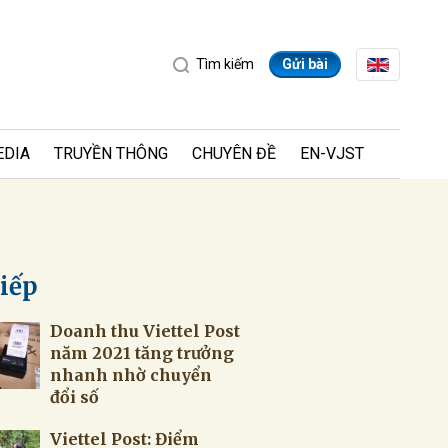
Tìm kiếm
Gửi bài
EDIA
TRUYỀN THÔNG
CHUYÊN ĐỀ
EN-VJST
tiếp
Doanh thu Viettel Post
ửi
năm 2021 tăng trưởng
nhanh nhờ chuyển
đổi số
Viettel Post: Điểm