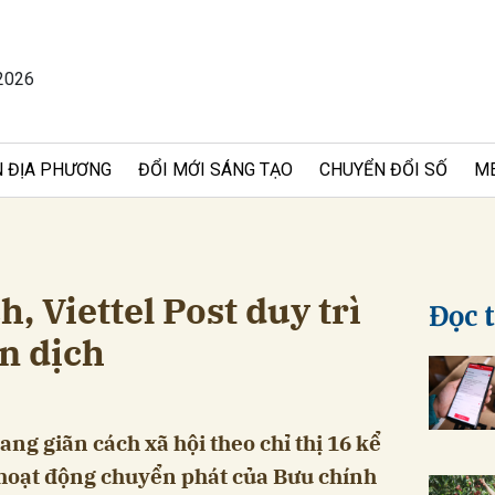
2026
bình luận
 ĐỊA PHƯƠNG
ĐỔI MỚI SÁNG TẠO
CHUYỂN ĐỔI SỐ
M
, Viettel Post duy trì
Đọc 
n dịch
Hủy
G
ang giãn cách xã hội theo chỉ thị 16 kể
 hoạt động chuyển phát của Bưu chính