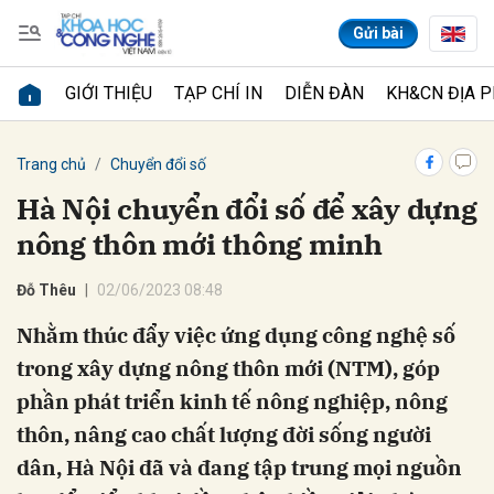
Gửi bài
GIỚI THIỆU
TẠP CHÍ IN
DIỄN ĐÀN
KH&CN ĐỊA 
Gửi bình luận
Trang chủ
Chuyển đổi số
Hà Nội chuyển đổi số để xây dựng
nông thôn mới thông minh
Đỗ Thêu
02/06/2023 08:48
Nhằm thúc đẩy việc ứng dụng công nghệ số
trong xây dựng nông thôn mới (NTM), góp
Hủy
Gửi
phần phát triển kinh tế nông nghiệp, nông
thôn, nâng cao chất lượng đời sống người
dân, Hà Nội đã và đang tập trung mọi nguồn