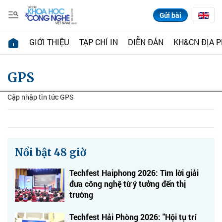
Gửi bài
GIỚI THIỆU
TẠP CHÍ IN
DIỄN ĐÀN
KH&CN ĐỊA 
GPS
Cập nhập tin tức GPS
Nổi bật 48 giờ
Techfest Haiphong 2026: Tìm lời giải
đưa công nghệ từ ý tưởng đến thị
trường
Techfest Hải Phòng 2026: "Hội tụ trí