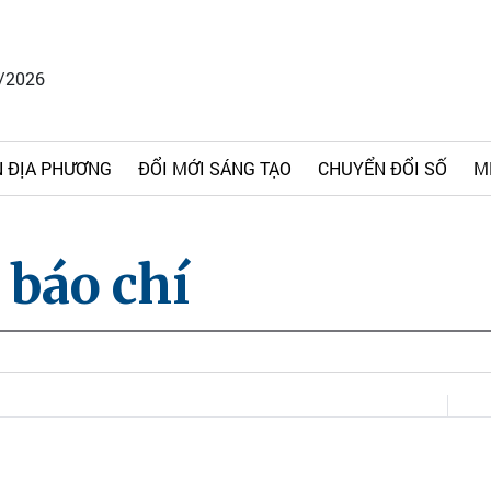
8/2026
 ĐỊA PHƯƠNG
ĐỔI MỚI SÁNG TẠO
CHUYỂN ĐỔI SỐ
M
 báo chí