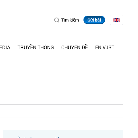
Tìm kiếm
Gửi bài
EDIA
TRUYỀN THÔNG
CHUYÊN ĐỀ
EN-VJST