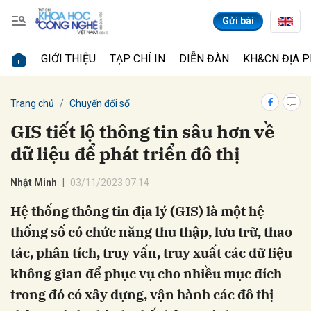
Gửi bài
GIỚI THIỆU
TẠP CHÍ IN
DIỄN ĐÀN
KH&CN ĐỊA 
Gửi bình luận
Trang chủ
Chuyển đổi số
GIS tiết lộ thông tin sâu hơn về
dữ liệu để phát triển đô thị
Nhật Minh
03/11/2023 07:14
Hệ thống thông tin địa lý (GIS) là một hệ
thống số có chức năng thu thập, lưu trữ, thao
Hủy
Gửi
tác, phân tích, truy vấn, truy xuất các dữ liệu
không gian để phục vụ cho nhiều mục đích
trong đó có xây dựng, vận hành các đô thị