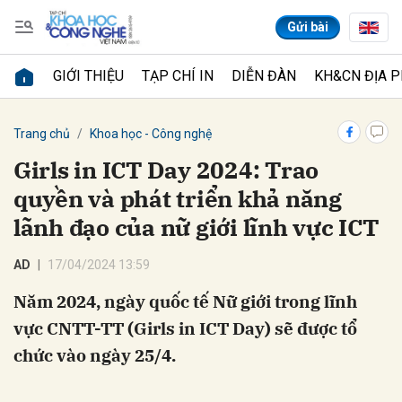
Gửi bài
GIỚI THIỆU
TẠP CHÍ IN
DIỄN ĐÀN
KH&CN ĐỊA 
Gửi bình luận
Trang chủ
Khoa học - Công nghệ
Girls in ICT Day 2024: Trao
quyền và phát triển khả năng
lãnh đạo của nữ giới lĩnh vực ICT
AD
17/04/2024 13:59
Năm 2024, ngày quốc tế Nữ giới trong lĩnh
Hủy
Gửi
vực CNTT-TT (Girls in ICT Day) sẽ được tổ
chức vào ngày 25/4.