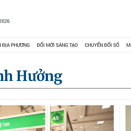
/2026
 ĐỊA PHƯƠNG
ĐỔI MỚI SÁNG TẠO
CHUYỂN ĐỔI SỐ
M
nh Hưởng