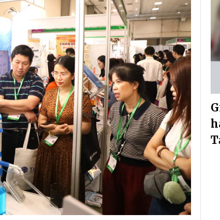
G
h
T