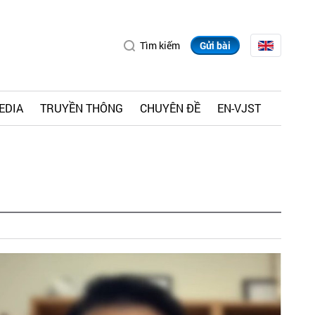
Tìm kiếm
Gửi bài
EDIA
TRUYỀN THÔNG
CHUYÊN ĐỀ
EN-VJST