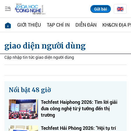
Gửi bài
GIỚI THIỆU
TẠP CHÍ IN
DIỄN ĐÀN
KH&CN ĐỊA 
giao diện người dùng
Cập nhập tin tức giao diện người dùng
Nổi bật 48 giờ
Techfest Haiphong 2026: Tìm lời giải
đưa công nghệ từ ý tưởng đến thị
trường
Techfest Hải Phòng 2026: "Hội tụ trí